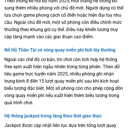
Theo thống kê nội bộ năm 2025, mỗi tháng hệ thống bổ
sung thêm nhiều phòng với chủ đề mới. Người dùng có thể
lựa chọn game phong cách cổ điển hoặc hiện đại tùy nhu
cầu. Ngoài chủ đề mới, một số phòng còn điều chỉnh mức
thưởng theo khung giờ cụ thể. Điều này khiến lượng truy
cập tăng mạnh vào các giai đoạn cao điểm.
Nổ Hũ Thần Tài có vòng quay miễn phí tích lũy thưởng
Ngoài các chế độ cơ bản, trò chơi còn tích hợp hệ thống
free spin xuất hiện ngẫu nhiên trong từng phiên. Theo dữ
liệu game trực tuyến năm 2025, nhiều phòng ghi nhận
trung bình 8 đến 15 lượt quay miễn phí sau khi kích hoạt
biểu tượng đặc biệt. Một số phòng còn cho phép cộng dồn
vòng quay miễn phí nếu xuất hiện thêm biểu tượng trong
quá trình chơi.
Hệ thống jackpot trong tăng theo thời gian thực
Jackpot được cập nhật liên tục dựa trên tổng lượt quay