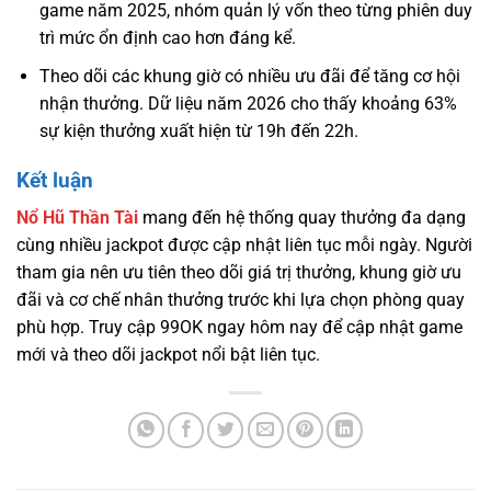
game năm 2025, nhóm quản lý vốn theo từng phiên duy
trì mức ổn định cao hơn đáng kể.
Theo dõi các khung giờ có nhiều ưu đãi để tăng cơ hội
nhận thưởng. Dữ liệu năm 2026 cho thấy khoảng 63%
sự kiện thưởng xuất hiện từ 19h đến 22h.
Kết luận
Nổ Hũ Thần Tài
mang đến hệ thống quay thưởng đa dạng
cùng nhiều jackpot được cập nhật liên tục mỗi ngày. Người
tham gia nên ưu tiên theo dõi giá trị thưởng, khung giờ ưu
đãi và cơ chế nhân thưởng trước khi lựa chọn phòng quay
phù hợp. Truy cập 99OK ngay hôm nay để cập nhật game
mới và theo dõi jackpot nổi bật liên tục.