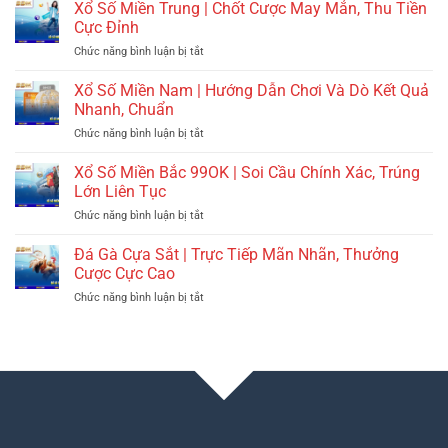
Số
Xổ Số Miền Trung | Chốt Cược May Mắn, Thu Tiền
Vietlott
Cực Đỉnh
99OK
Chức năng bình luận bị tắt
ở
|
Xổ
Chọn
Số
Xổ Số Miền Nam | Hướng Dẫn Chơi Và Dò Kết Quả
Cửa
Miền
Thông
Nhanh, Chuẩn
Trung
Minh,
Chức năng bình luận bị tắt
ở
|
Rinh
Xổ
Chốt
Jackpot
Số
Xổ Số Miền Bắc 99OK | Soi Cầu Chính Xác, Trúng
Cược
To
Miền
May
Lớn Liên Tục
Nam
Mắn,
Chức năng bình luận bị tắt
ở
|
Thu
Xổ
Hướng
Tiền
Số
Đá Gà Cựa Sắt | Trực Tiếp Mãn Nhãn, Thưởng
Dẫn
Cực
Miền
Chơi
Cược Cực Cao
Đỉnh
Bắc
Và
Chức năng bình luận bị tắt
ở
99OK
Dò
Đá
|
Kết
Gà
Soi
Quả
Cựa
Cầu
Nhanh,
Sắt
Chính
Chuẩn
|
Xác,
Trực
Trúng
Tiếp
Lớn
Mãn
Liên