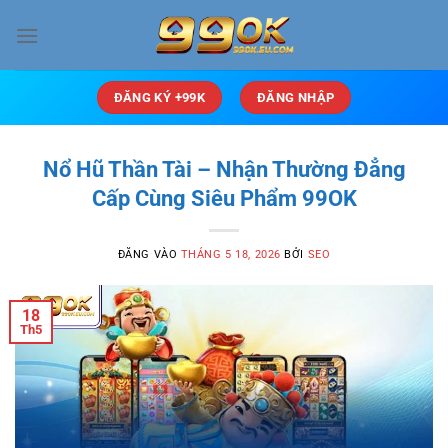
Bỏ
qua
nội
dung
ĐĂNG KÝ +99K
ĐĂNG NHẬP
Nổ Hũ Thần Tài – Nhận Thường Đẳng
Cấp Cùng Siêu Phẩm 99OK
ĐĂNG VÀO
THÁNG 5 18, 2026
BỞI
SEO
18
Th5