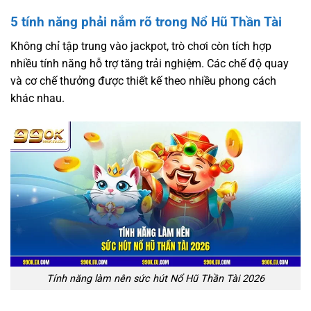
5 tính năng phải nắm rõ trong Nổ Hũ Thần Tài
Không chỉ tập trung vào jackpot, trò chơi còn tích hợp
nhiều tính năng hỗ trợ tăng trải nghiệm. Các chế độ quay
và cơ chế thưởng được thiết kế theo nhiều phong cách
khác nhau.
Tính năng làm nên sức hút Nổ Hũ Thần Tài 2026