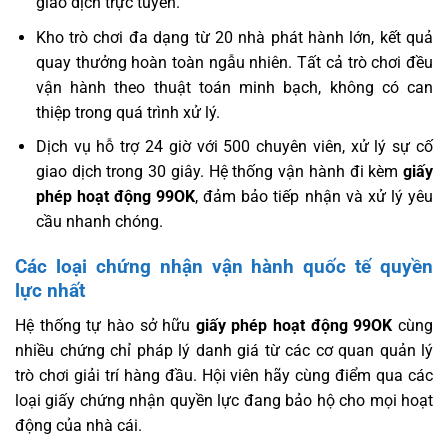
giao dịch trực tuyến.
Kho trò chơi đa dạng từ 20 nhà phát hành lớn, kết quả
quay thưởng hoàn toàn ngẫu nhiên. Tất cả trò chơi đều
vận hành theo thuật toán minh bạch, không có can
thiệp trong quá trình xử lý.
Dịch vụ hỗ trợ 24 giờ với 500 chuyên viên, xử lý sự cố
giao dịch trong 30 giây. Hệ thống vận hành đi kèm
giấy
phép hoạt động 99OK
, đảm bảo tiếp nhận và xử lý yêu
cầu nhanh chóng.
Các loại chứng nhận vận hành quốc tế quyền
lực nhất
Hệ thống tự hào sở hữu
giấy phép hoạt động 99OK
cùng
nhiều chứng chỉ pháp lý danh giá từ các cơ quan quản lý
trò chơi giải trí hàng đầu. Hội viên hãy cùng điểm qua các
loại giấy chứng nhận quyền lực đang bảo hộ cho mọi hoạt
động của nhà cái.