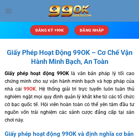
Bỏ
qua
nội
dung
ĐĂNG KÝ +99K
ĐĂNG NHẬP
Giấy Phép Hoạt Động 99OK – Cơ Chế Vận
Hành Minh Bạch, An Toàn
Giấy phép hoạt động 99OK
là văn bản pháp lý tối cao
chứng minh cho sự vận hành minh bạch và hợp pháp của
nhà cái
99OK
. Hệ thống giải trí trực tuyến luôn tuân thủ
nghiêm ngặt mọi quy định quản lý khắt khe từ các tổ chức
cờ bạc quốc tế. Hội viên hoàn toàn có thể yên tâm đầu tư
nguồn vốn trải nghiệm các sảnh cược đẳng cấp tại sân
chơi này.
Giấy phép hoạt động 99OK và định nghĩa cơ bản