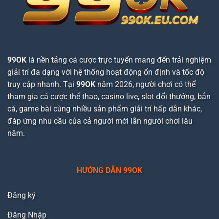
99OK
là nền tảng cá cược trực tuyến mang đến trải nghiệm
giải trí đa dạng với hệ thống hoạt động ổn định và tốc độ
truy cập nhanh. Tại
99OK
năm 2026, người chơi có thể
tham gia cá cược thể thao, casino live, slot đổi thưởng, bắn
cá, game bài cùng nhiều sản phẩm giải trí hấp dẫn khác,
đáp ứng nhu cầu của cả người mới lẫn người chơi lâu
năm.
HƯỚNG DẪN 99OK
Đăng ký
Đăng Nhập