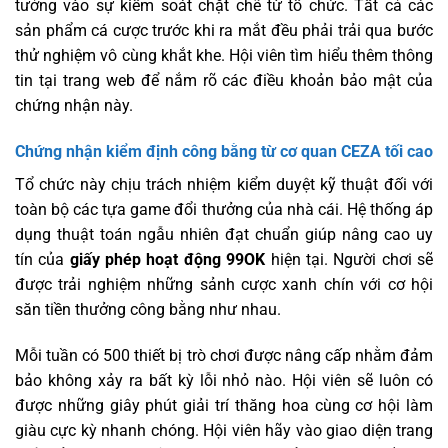
tưởng vào sự kiểm soát chặt chẽ từ tổ chức. Tất cả các
sản phẩm cá cược trước khi ra mắt đều phải trải qua bước
thử nghiệm vô cùng khắt khe. Hội viên tìm hiểu thêm thông
tin tại trang web để nắm rõ các điều khoản bảo mật của
chứng nhận này.
Chứng nhận kiểm định công bằng từ cơ quan CEZA tối cao
Tổ chức này chịu trách nhiệm kiểm duyệt kỹ thuật đối với
toàn bộ các tựa game đổi thưởng của nhà cái. Hệ thống áp
dụng thuật toán ngẫu nhiên đạt chuẩn giúp nâng cao uy
tín của
giấy phép hoạt động 99OK
hiện tại. Người chơi sẽ
được trải nghiệm những sảnh cược xanh chín với cơ hội
săn tiền thưởng công bằng như nhau.
Mỗi tuần có 500 thiết bị trò chơi được nâng cấp nhằm đảm
bảo không xảy ra bất kỳ lỗi nhỏ nào. Hội viên sẽ luôn có
được những giây phút giải trí thăng hoa cùng cơ hội làm
giàu cực kỳ nhanh chóng. Hội viên hãy vào giao diện trang