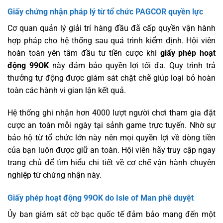
Giấy chứng nhận pháp lý từ tổ chức PAGCOR quyền lực
Cơ quan quản lý giải trí hàng đầu đã cấp quyền vận hành
hợp pháp cho hệ thống sau quá trình kiểm định. Hội viên
hoàn toàn yên tâm đầu tư tiền cược khi
giấy phép hoạt
động 99OK
này đảm bảo quyền lợi tối đa. Quy trình trả
thưởng tự động được giám sát chặt chẽ giúp loại bỏ hoàn
toàn các hành vi gian lận kết quả.
Hệ thống ghi nhận hơn 4000 lượt người chơi tham gia đặt
cược an toàn mỗi ngày tại sảnh game trực tuyến. Nhờ sự
bảo hộ từ tổ chức lớn này nên mọi quyền lợi về dòng tiền
của bạn luôn được giữ an toàn. Hội viên hãy truy cập ngay
trang chủ để tìm hiểu chi tiết về cơ chế vận hành chuyên
nghiệp từ chứng nhận này.
Giấy phép hoạt động 99OK do Isle of Man phê duyệt
Ủy ban giám sát cờ bạc quốc tế đảm bảo mang đến một