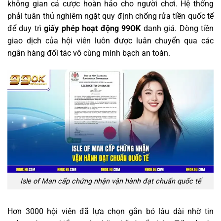
không gian cá cược hoàn hảo cho người chơi. Hệ thống
phải tuân thủ nghiêm ngặt quy định chống rửa tiền quốc tế
để duy trì
giấy phép hoạt động 99OK
danh giá. Dòng tiền
giao dịch của hội viên luôn được luân chuyển qua các
ngân hàng đối tác vô cùng minh bạch an toàn.
Isle of Man cấp chứng nhận vận hành đạt chuẩn quốc tế
Hơn 3000 hội viên đã lựa chọn gắn bó lâu dài nhờ tin