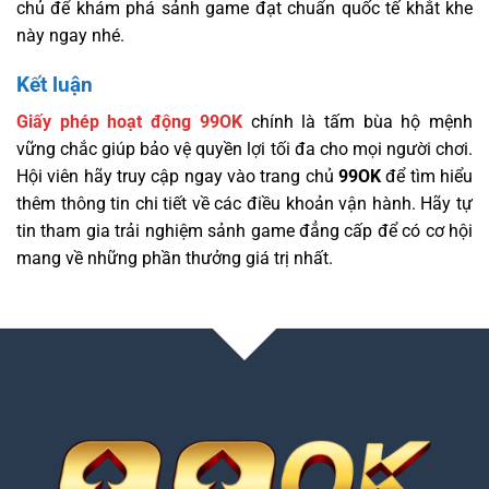
chủ để khám phá sảnh game đạt chuẩn quốc tế khắt khe
này ngay nhé.
Kết luận
Giấy phép hoạt động 99OK
chính là tấm bùa hộ mệnh
vững chắc giúp bảo vệ quyền lợi tối đa cho mọi người chơi.
Hội viên hãy truy cập ngay vào trang chủ
99OK
để tìm hiểu
thêm thông tin chi tiết về các điều khoản vận hành. Hãy tự
tin tham gia trải nghiệm sảnh game đẳng cấp để có cơ hội
mang về những phần thưởng giá trị nhất.