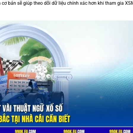
m cơ bản sẽ giúp theo dõi dữ liệu chính xác hơn khi tham gia X