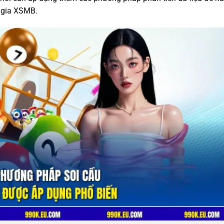
 gia XSMB.