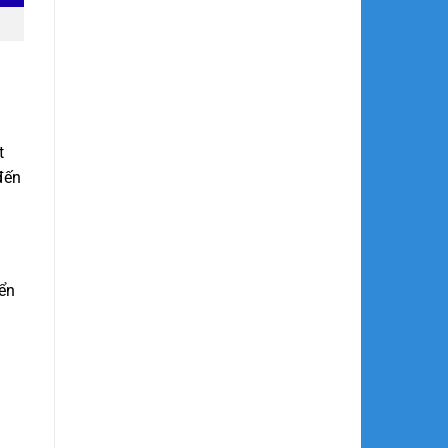
t
 đến
iển