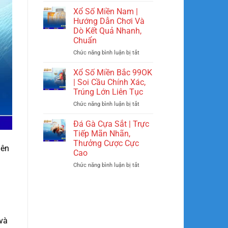
Xổ
Cửa
Số
Thông
Xổ Số Miền Nam |
Miền
Minh,
Hướng Dẫn Chơi Và
Trung
Rinh
Dò Kết Quả Nhanh,
|
Jackpot
Chuẩn
Chốt
To
Cược
Chức năng bình luận bị tắt
ở
May
Xổ
Mắn,
Số
Xổ Số Miền Bắc 99OK
Thu
Miền
| Soi Cầu Chính Xác,
Tiền
Nam
Trúng Lớn Liên Tục
Cực
|
Chức năng bình luận bị tắt
Đỉnh
ở
Hướng
Xổ
Dẫn
Số
Chơi
Đá Gà Cựa Sắt | Trực
Miền
Và
Tiếp Mãn Nhãn,
Bắc
Dò
Thưởng Cược Cực
iên
99OK
Kết
Cao
|
Quả
g
Soi
Chức năng bình luận bị tắt
Nhanh,
ở
Cầu
Chuẩn
Đá
Chính
Gà
Xác,
Cựa
Trúng
Sắt
Lớn
|
Liên
Trực
 và
Tục
Tiếp