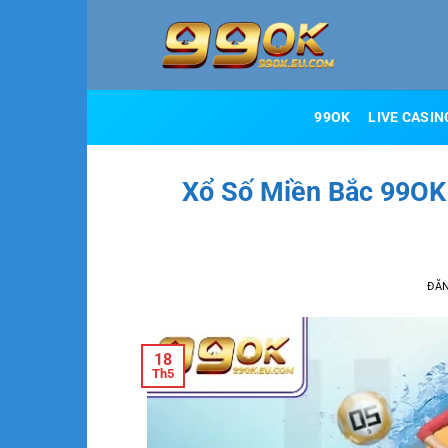
Bỏ
qua
nội
dung
99OK
LIVE CASIN
Xổ Số Miền Bắc 99OK 
ĐĂ
18
Th5