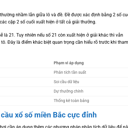
thường nhầm lẫn giữa lô và đề. Đề được xác định bằng 2 số cu
ộ các cặp 2 số cuối xuất hiện ở tất cả giải thưởng.
sẽ là 21. Tuy nhiên nếu số 21 còn xuất hiện ở giải khác thì vẫn
 tô. Đây là điểm khác biệt quan trọng cần hiểu rõ trước khi tha
Phạm vi áp dụng
Phân tích tần suất
Soi cầu dữ liệu
Dự thưởng chính
Thống kê toàn bảng
i cầu xổ số miền Bắc cực đỉnh
 chơi cần áp dụng thêm các phương pháp phân tích dữ liệu để n