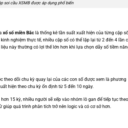
p soi cầu XSMB được áp dụng phổ biến
ủa
xổ số miền Bắc
là thống kê tần suất xuất hiện của từng cặp s
inh nghiệm thực tế, nhiều cặp số có thể lặp lại từ 2 đến 4 lần c
 liệu này thường có lợi thế lớn hơn khi lựa chọn dãy số tiềm năn
iệc theo dõi chu kỳ quay lại của các con số được xem là phương
uất hiện theo chu kỳ ổn định từ 5 đến 10 ngày.
 hơn 15 kỳ, nhiều người sẽ xếp vào nhóm lô gan để tiếp tục the
ử giúp quá trình phân tích trở nên logic và có cơ sở hơn.