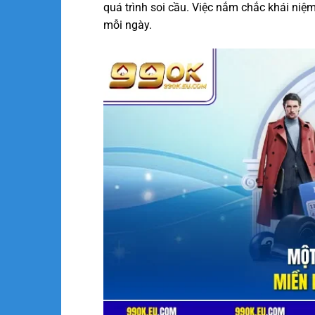
quá trình soi cầu. Việc nắm chắc khái niệ
mỗi ngày.