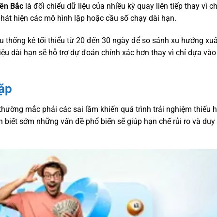
iền Bắc
là đối chiếu dữ liệu của nhiều kỳ quay liên tiếp thay vì ch
hát hiện các mô hình lặp hoặc cầu số chạy dài hạn.
 thống kê tối thiểu từ 20 đến 30 ngày để so sánh xu hướng xuấ
iệu dài hạn sẽ hỗ trợ dự đoán chính xác hơn thay vì chỉ dựa vào
gặp
 thường mắc phải các sai lầm khiến quá trình trải nghiệm thiếu h
 biết sớm những vấn đề phổ biến sẽ giúp hạn chế rủi ro và duy t