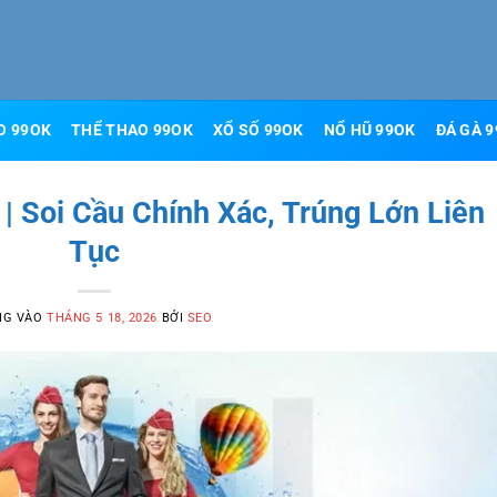
O 99OK
THỂ THAO 99OK
XỔ SỐ 99OK
NỔ HŨ 99OK
ĐÁ GÀ 
| Soi Cầu Chính Xác, Trúng Lớn Liên
Tục
NG VÀO
THÁNG 5 18, 2026
BỞI
SEO