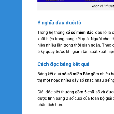
Một vài thuật
Ý nghĩa đầu đuôi lô
Trong hệ thống
xổ số miền Bắc
, đầu lô là
xuất hiện trong bảng kết quả. Người chơi
hiện nhiều lần trong thời gian ngắn. Theo d
5 kỳ quay trước khi giảm tần suất xuất hiệ
Cách đọc bảng kết quả
Bảng kết quả
xổ số miền Bắc
gồm nhiều hạn
thị một hoặc nhiều dãy số khác nhau để ng
Giải đặc biệt thường gồm 5 chữ số và được 
được tính bằng 2 số cuối của toàn bộ giải 
phân tích hơn.