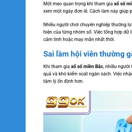
Một mẹo quan trọng khi tham gia
xổ số m
xem một ngày đơn lẻ. Cách làm này giúp p
Nhiều người chơi chuyên nghiệp thường lưu
hiện của từng nhóm số. Việc tổng hợp dữ l
cảm tính hoặc may mắn nhất thời.
Sai lầm hội viên thường 
Khi tham gia
xổ số miền Bắc
, nhiều người
quả và khó kiểm soát ngân sách. Việc nhận
tâm lý ổn định hơn.