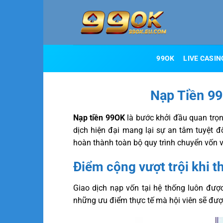
Bỏ
qua
nội
dung
99OK
LIVE CASIN
Nạp Tiền 99
Nạp tiền 99OK
là bước khởi đầu quan trọn
dịch hiện đại mang lại sự an tâm tuyệt đ
hoàn thành toàn bộ quy trình chuyển vốn v
Điểm cộng vượt trội khi t
Giao dịch nạp vốn tại hệ thống luôn đượ
những ưu điểm thực tế mà hội viên sẽ được 