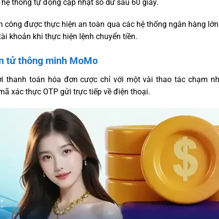
hệ thống tự động cập nhật số dư sau 60 giây.
h công được thực hiện an toàn qua các hệ thống ngân hàng lớn
 tài khoản khi thực hiện lệnh chuyển tiền.
iện tử thông minh MoMo
i thanh toán hóa đơn cược chỉ với một vài thao tác chạm nh
ã xác thực OTP gửi trực tiếp về điện thoại.