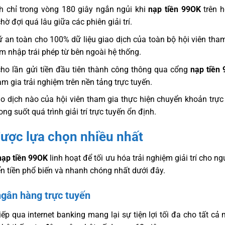
h chỉ trong vòng 180 giây ngắn ngủi khi
nạp tiền 99OK
trên h
 đợi quá lâu giữa các phiên giải trí.
 an toàn cho 100% dữ liệu giao dịch của toàn bộ hội viên tham
m nhập trái phép từ bên ngoài hệ thống.
ho lần gửi tiền đầu tiên thành công thông qua cổng
nạp tiền
am gia trải nghiệm trên nền tảng trực tuyến.
o dịch nào của hội viên tham gia thực hiện chuyển khoản trực 
g suốt quá trình giải trí trực tuyến ổn định.
được lựa chọn nhiều nhất
nạp tiền 99OK
linh hoạt để tối ưu hóa trải nghiệm giải trí cho ng
n tiền phổ biến và nhanh chóng nhất dưới đây.
ngân hàng trực tuyến
p qua internet banking mang lại sự tiện lợi tối đa cho tất cả 