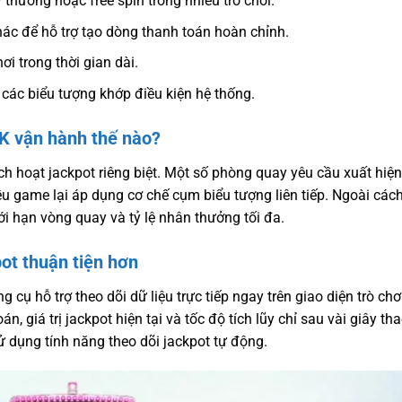
 thưởng hoặc free spin trong nhiều trò chơi.
hác để hỗ trợ tạo dòng thanh toán hoàn chỉnh.
ơi trong thời gian dài.
 các biểu tượng khớp điều kiện hệ thống.
OK vận hành thế nào?
kích hoạt jackpot riêng biệt. Một số phòng quay yêu cầu xuất hiệ
ều game lại áp dụng cơ chế cụm biểu tượng liên tiếp. Ngoài các
iới hạn vòng quay và tỷ lệ nhân thưởng tối đa.
pot thuận tiện hơn
g cụ hỗ trợ theo dõi dữ liệu trực tiếp ngay trên giao diện trò chơ
n, giá trị jackpot hiện tại và tốc độ tích lũy chỉ sau vài giây th
sử dụng tính năng theo dõi jackpot tự động.