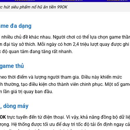
ức hút siêu phẩm nổ hũ ăn tiền 99OK
game đa dạng
ới nhiều chủ đề khác nhau. Người chơi có thể lựa chọn game thầ
n đại tùy sở thích. Mỗi ngày có hơn 2,4 triệu lượt quay được ghi
c độ quan tâm đang tăng rất nhanh.
 game thủ
theo thời điểm và lượng người tham gia. Điều này khiến mức
h thường, tạo điều kiện cho thành viên chinh phục. Một số gam
 lần giá trị quay ban đầu.
ị, dòng máy
9OK
trực tuyến đến từ điện thoại. Vì vậy, khả năng đồng bộ dữ li
rọng. Hệ thống được tối ưu để duy trì tốc độ tải ổn định ngay cả