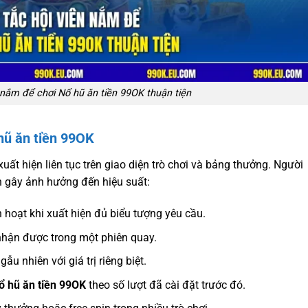
 nắm để chơi Nổ hũ ăn tiền 99OK thuận tiện
hũ ăn tiền 99OK
uất hiện liên tục trên giao diện trò chơi và bảng thưởng. Người
n gây ảnh hưởng đến hiệu suất:
 hoạt khi xuất hiện đủ biểu tượng yêu cầu.
ị nhận được trong một phiên quay.
u nhiên với giá trị riêng biệt.
ổ hũ ăn tiền 99OK
theo số lượt đã cài đặt trước đó.