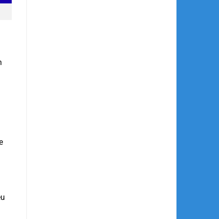
n
e
ệu