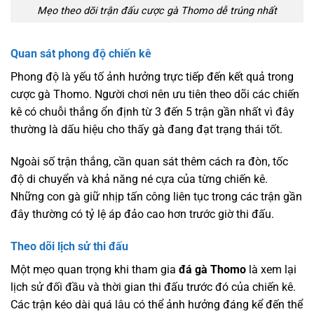
Mẹo theo dõi trận đấu cược gà Thomo dễ trúng nhất
Quan sát phong độ chiến kê
Phong độ là yếu tố ảnh hưởng trực tiếp đến kết quả trong
cược gà Thomo. Người chơi nên ưu tiên theo dõi các chiến
kê có chuỗi thắng ổn định từ 3 đến 5 trận gần nhất vì đây
thường là dấu hiệu cho thấy gà đang đạt trạng thái tốt.
Ngoài số trận thắng, cần quan sát thêm cách ra đòn, tốc
độ di chuyển và khả năng né cựa của từng chiến kê.
Những con gà giữ nhịp tấn công liên tục trong các trận gần
đây thường có tỷ lệ áp đảo cao hơn trước giờ thi đấu.
Theo dõi lịch sử thi đấu
Một mẹo quan trọng khi tham gia
đá gà Thomo
là xem lại
lịch sử đối đầu và thời gian thi đấu trước đó của chiến kê.
Các trận kéo dài quá lâu có thể ảnh hưởng đáng kể đến thể