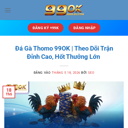
Bỏ
qua
nội
dung
ĐĂNG KÝ +99K
ĐĂNG NHẬP
Đá Gà Thomo 99OK | Theo Dõi Trận
Đỉnh Cao, Hốt Thưởng Lớn
ĐĂNG VÀO
THÁNG 5 18, 2026
BỞI
SEO
18
Th5