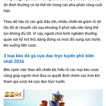
ổn định thường có lợi thế lớn trong các pha phản công cuối
trận.
Theo dữ liệu từ các giải đấu lớn, nhiều chiến kê giảm rõ rệt
tốc độ di chuyển chỉ sau khoảng 4 phút nếu nền tảng thể
lực không đủ tốt. Vì vậy, người chơi kinh nghiệm thường
quan sát kỹ hơi thở, dáng đứng và mức độ sung sức trước
khi xuống tiền cược.
3 loại kèo đá gà cựa dao trực tuyến phổ biến
nhất 2026
Bên cạnh việc theo dõi chiến kê, hiểu rõ các loại kèo cược
cũng giúp người chơi đưa ra quyết định chính xác hơn khi
tham gia cược kê cựa dao trực tuyến.