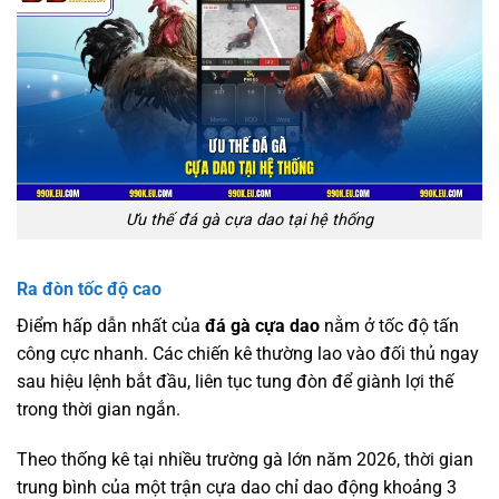
Ưu thế đá gà cựa dao tại hệ thống
Ra đòn tốc độ cao
Điểm hấp dẫn nhất của
đá gà cựa dao
nằm ở tốc độ tấn
công cực nhanh. Các chiến kê thường lao vào đối thủ ngay
sau hiệu lệnh bắt đầu, liên tục tung đòn để giành lợi thế
trong thời gian ngắn.
Theo thống kê tại nhiều trường gà lớn năm 2026, thời gian
trung bình của một trận cựa dao chỉ dao động khoảng 3