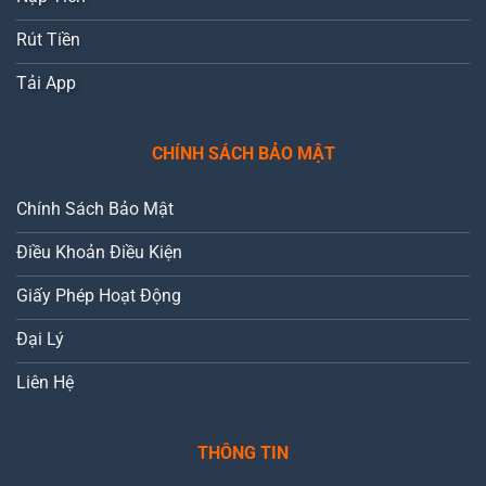
Rút Tiền
Tải App
CHÍNH SÁCH BẢO MẬT
Chính Sách Bảo Mật
Điều Khoản Điều Kiện
Giấy Phép Hoạt Động
Đại Lý
Liên Hệ
THÔNG TIN