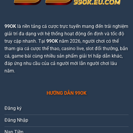
99OK
là nền tảng cá cược trực tuyến mang đến trải nghiệm
giải trí đa dạng với hệ thống hoạt động ổn định và tốc độ
truy cập nhanh. Tại
99OK
năm 2026, người chơi có thể
tham gia cá cược thể thao, casino live, slot đổi thưởng, bắn
cá, game bài cùng nhiều sản phẩm giải trí hấp dẫn khác,
đáp ứng nhu cầu của cả người mới lẫn người chơi lâu
năm.
HƯỚNG DẪN 99OK
Đăng ký
Đăng Nhập
Nạp Tiền