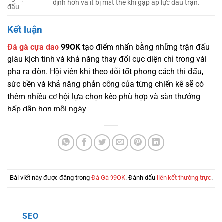
định hơn và ít bị mất thế khi gặp áp lực đầu trận.
đấu
Kết luận
Đá gà cựa dao
99OK
tạo điểm nhấn bằng những trận đấu
giàu kịch tính và khả năng thay đổi cục diện chỉ trong vài
pha ra đòn. Hội viên khi theo dõi tốt phong cách thi đấu,
sức bền và khả năng phản công của từng chiến kê sẽ có
thêm nhiều cơ hội lựa chọn kèo phù hợp và săn thưởng
hấp dẫn hơn mỗi ngày.
Bài viết này được đăng trong
Đá Gà 99OK
. Đánh dấu
liên kết thường trực
.
SEO