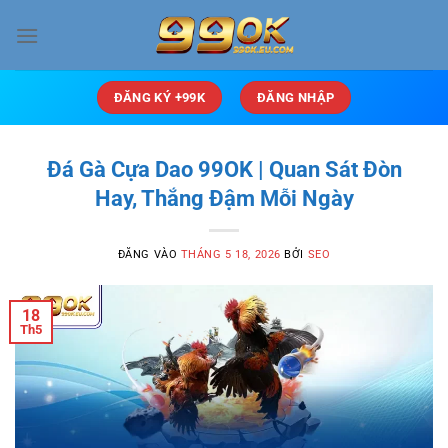
Bỏ
qua
nội
dung
ĐĂNG KÝ +99K
ĐĂNG NHẬP
Đá Gà Cựa Dao 99OK | Quan Sát Đòn
Hay, Thắng Đậm Mỗi Ngày
ĐĂNG VÀO
THÁNG 5 18, 2026
BỞI
SEO
18
Th5